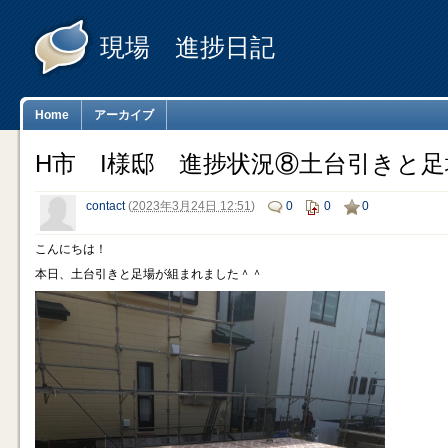
現場 進捗日記
Home
アーカイブ
H市 I様邸 進捗状況⑧土台引きと足
contact
(
2023年3月24日 12:51
)
0
0
0
こんにちは！
本日、土台引きと足場が組まれました＾＾