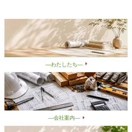
―わたしたち―
―会社案内―