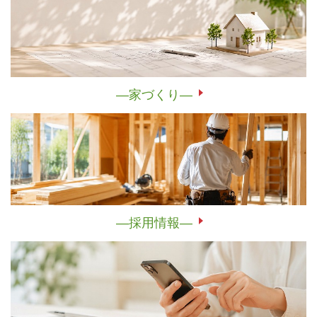
―家づくり―
―採用情報―