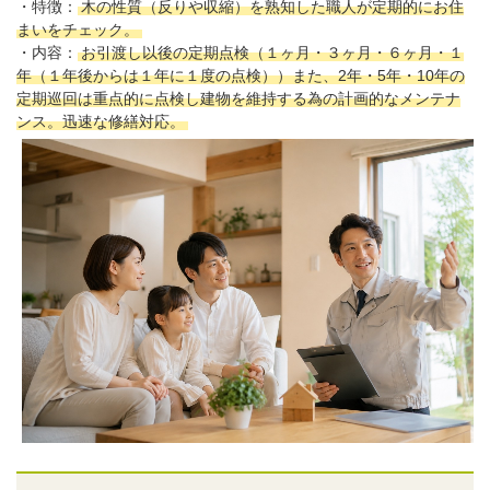
・特徴：
木の性質（反りや収縮）を熟知した職人が定期的にお住
まいをチェック。
・内容：
お引渡し以後の定期点検（１ヶ月・３ヶ月・６ヶ月・１
年（１年後からは１年に１度の点検））また、2年・5年・10年の
定期巡回は重点的に点検し建物を維持する為の計画的なメンテナ
ンス。迅速な修繕対応。