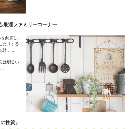
も最適ファミリーコーナー
ルを配置し、
したりする
設けまし
らは明るい
す。
通の性質』