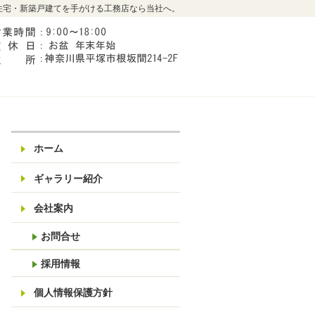
住宅・新築戸建てを手がける工務店なら当社へ。
0463-67-7099
営業時間9:00～18:00 
ホーム
ギャラリー紹介
家事収納の家
skip floor
SMALL HOUSE
GARAGE
ガレージのある家
Arie
会社案内
お問合せ
採用情報
個人情報保護方針